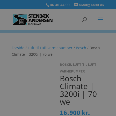
46 40 44 90
4640@4490.dk
Forside
/
Luft til Luft varmepumper
/
Bosch
/ Bosch
Climate | 3200i | 70 we
,
BOSCH
LUFT TIL LUFT
VARMEPUMPER
Bosch
Climate |
3200i | 70
we
16.900
kr.