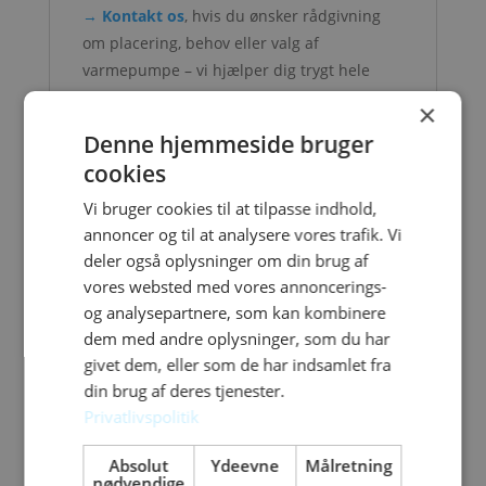
→
Kontakt os
, hvis du ønsker rådgivning
om placering, behov eller valg af
varmepumpe – vi hjælper dig trygt hele
vejen.
×
Denne hjemmeside bruger
cookies
Vi bruger cookies til at tilpasse indhold,
annoncer og til at analysere vores trafik. Vi
deler også oplysninger om din brug af
vores websted med vores annoncerings-
og analysepartnere, som kan kombinere
dem med andre oplysninger, som du har
givet dem, eller som de har indsamlet fra
din brug af deres tjenester.
Privatlivspolitik
Absolut
Ydeevne
Målretning
nødvendige