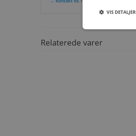
→
Kontakt os
, hvis du ønsker rådgivning 
VIS DETALJER
Relaterede varer