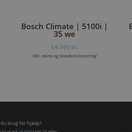
Bosch Climate | 5100i |
35 we
14.500
kr.
Inkl. moms og standard montering
Se mere
 du brug for hjælp?
v til os på
4640@4490.dk
eller