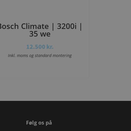
Bosch Climate | 3200i |
35 we
12.500
kr.
Inkl. moms og standard montering
Se mere
Følg os på