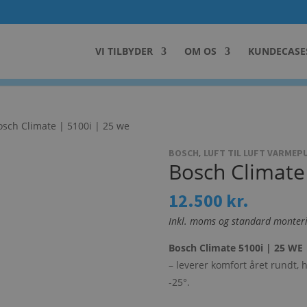
VI TILBYDER
OM OS
KUNDECASE
osch Climate | 5100i | 25 we
,
BOSCH
LUFT TIL LUFT VARME
Bosch Climate
12.500
kr.
Inkl. moms og standard monter
Bosch Climate 5100i | 25 WE 
– leverer komfort året rundt, h
-25°.