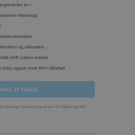
energimærke A++
moderne teknologi
r
ndendørsenheden
ndendørs og udendørs
tille drift (silent mode)
 Easy-appen med WiFi-tilbehør
estil et tilbud
for levering, montering og service. Vi rådgiver dig hele