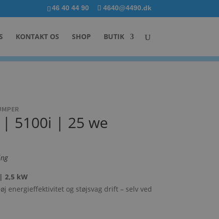
46 40 44 90
4640@4490.dk
S
KONTAKT OS
SHOP
BUTIK
PUMPER
 | 5100i | 25 we
ing
| 2,5 kW
øj energieffektivitet og støjsvag drift – selv ved