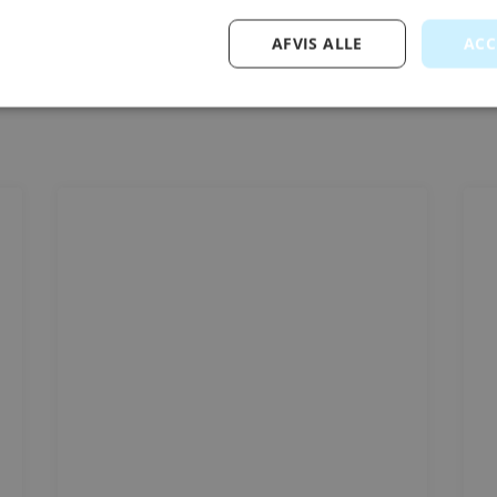
om placering, behov eller valg af varmepumpe – vi hjælper dig trygt
AFVIS ALLE
ACC