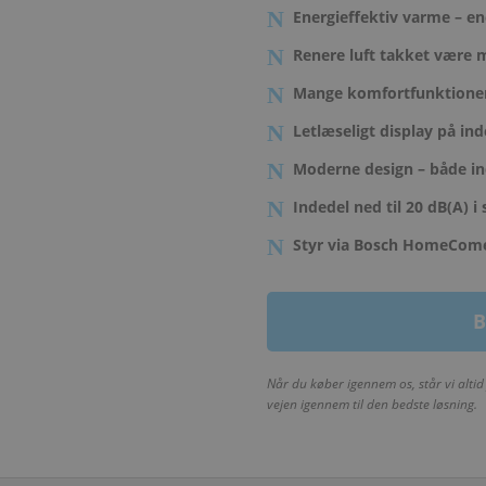
Energieffektiv varme – 
Renere luft takket være 
Mange komfortfunktione
Letlæseligt display på i
Moderne design – både i
Indedel ned til 20 dB(A) i s
Styr via Bosch HomeCome
B
Når du køber igennem os, står vi altid 
vejen igennem til den bedste løsning.