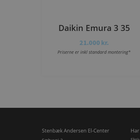
Daikin Emura 3 35
21.000
kr.
Priserne er inkl standard montering*
Se mere
Stenbæk Andersen El-Center
Har
Skri