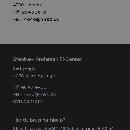
4300 Holbæk
Tlf.:
59 43 30 10
Mail:
4640@4490.dk
Stenbæk Andersen El-Center
Sæbyvej 3
4070 Kirke Hyllinge
Tlf.:
46 40 44 90
Mail:
4640@4490.dk
CVR: 73270111
Har du brug for hjælp?
Skriv til os på
4640@4490.dk
eller ring
46 40 44