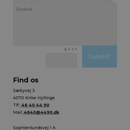
=
5 + 1
Submit
Find os
Sæbyvej 3
4070 Kirke Hyllinge
Tlf.:
46 40 44 90
Mail:
4640@4490.dk
Sophienlundsvej 1 A