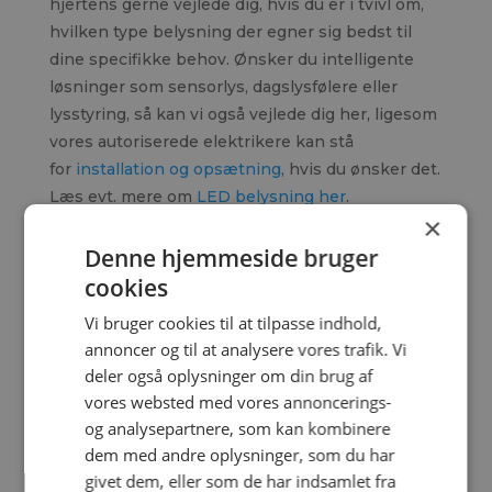
hjertens gerne vejlede dig, hvis du er i tvivl om,
hvilken type belysning der egner sig bedst til
dine specifikke behov. Ønsker du intelligente
løsninger som sensorlys, dagslysfølere eller
lysstyring, så kan vi også vejlede dig her, ligesom
vores autoriserede elektrikere kan stå
for
installation og opsætning
, hvis du ønsker det.
Læs evt. mere om
LED belysning her
.
×
I vores butik finder du også et stort udvalg af
Denne hjemmeside bruger
belysnings- og lampetilbehør, som el-pærer,
cookies
stikdåser og andet eltilbehør. Derudover har vi et
Vi bruger cookies til at tilpasse indhold,
stort sortiment af hårde
hvidevarer
og el-artikler
annoncer og til at analysere vores trafik. Vi
som støvsugere, strygejern og køkkenmaskiner.
deler også oplysninger om din brug af
Butikkens åbningstider
vores websted med vores annoncerings-
og analysepartnere, som kan kombinere
Mandag til fredag kl. 9.30-17.00
dem med andre oplysninger, som du har
Lørdag kl. 9.30-13.00
givet dem, eller som de har indsamlet fra