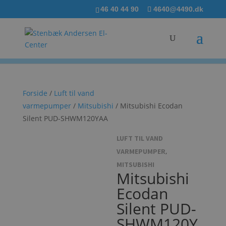
46 40 44 90
4640@4490.dk
Forside
/
Luft til vand
varmepumper
/
Mitsubishi
/ Mitsubishi Ecodan
Silent PUD-SHWM120YAA
LUFT TIL VAND
,
VARMEPUMPER
MITSUBISHI
Mitsubishi
Ecodan
Silent PUD-
SHWM120Y