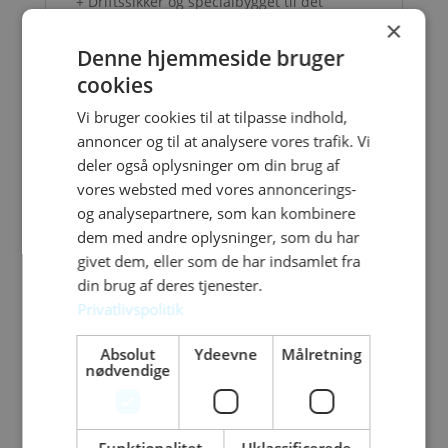
+ Driftssikker og specialbygget til det
×
nordiske klima
+ BBR-godkendt for nybyggeri
Denne hjemmeside bruger
cookies
Vi bruger cookies til at tilpasse indhold,
annoncer og til at analysere vores trafik. Vi
deler også oplysninger om din brug af
Relaterede varer
vores websted med vores annoncerings-
og analysepartnere, som kan kombinere
dem med andre oplysninger, som du har
givet dem, eller som de har indsamlet fra
din brug af deres tjenester.
Privatlivspolitik
Absolut
Ydeevne
Målretning
nødvendige