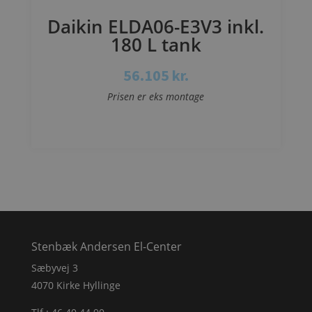
Daikin ELDA06-E3V3 inkl.
180 L tank
56.105
kr.
Prisen er eks montage
Se mere
Stenbæk Andersen El-Center
Sæbyvej 3
4070 Kirke Hyllinge