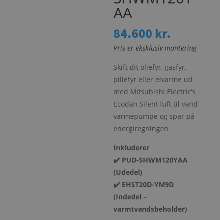
AA
84.600
kr.
Pris er eksklusiv montering
Skift dit oliefyr, gasfyr,
pillefyr eller elvarme ud
med Mitsubishi Electric’s
Ecodan Silent luft til vand
varmepumpe og spar på
energiregningen
Inkluderer
✔️ PUD-SHWM120YAA
(Udedel)
✔️ EHST20D-YM9D
(Indedel –
varmtvandsbeholder)