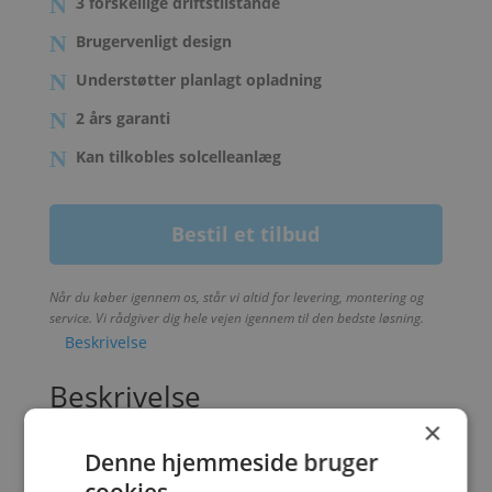
3 forskellige driftstilstande
Brugervenligt design
Understøtter planlagt opladning
2 års garanti
Kan tilkobles solcelleanlæg
Bestil et tilbud
Når du køber igennem os, står vi altid for levering, montering og
service. Vi rådgiver dig hele vejen igennem til den bedste løsning.
Beskrivelse
Beskrivelse
×
Nøglefunktioner for
Huawei Smart Charger – 22
Denne hjemmeside bruger