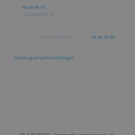
Tlf.:
46 40 44 90
Mail:
4640@4490.dk
CVR: 73270111
Har du brug for hjælp?
Skriv til os på
4640@4490.dk
eller ring
46 40 44 90
hvis du har spørgsmål - vi er altid klar til at hjælpe!
Cookie og privatlivsinstillinger
TS-gruppen er en stærk og landsdækkende kæde af
el-installatører. Vi er altid opdateret med den sidste
nye teknologi og det høje vidensniveau det kræver at
være de bedste i branchen.
Følg os på