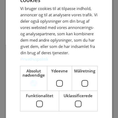
kW
cookies
Vi bruger cookies til at tilpasse indhold,
Hurtig og effektiv opladning
annoncer og til at analysere vores trafik. Vi
Med en maksimal effekt på 22 kW sikrer Huawei
deler også oplysninger om din brug af
Smart Charger en hurtig og pålidelig opladning,
vores websted med vores annoncerings-
uanset om du lader hjemme eller på farten.
og analysepartnere, som kan kombinere
Brugervenligt design
dem med andre oplysninger, som du har
Den intuitive brugergrænseflade og tydelige skærm
givet dem, eller som de har indsamlet fra
din brug af deres tjenester.
gør det let at overvåge opladningen. Opladeren er
Privatlivspolitik
desuden kompakt og nem at installere både ude og
inde.
Absolut
Ydeevne
Målretning
nødvendige
Sikkerhed i top
Med beskyttelse mod overbelastning, kortslutning og
overophedning overholder opladeren alle
Funktionalitet
Uklassificerede
sikkerhedsstandarder og er CE-certificeret.
Fleksible tilslutningsmuligheder
Understøtter både enkelt- og trefaset strømforsyning