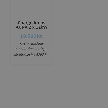
Charge Amps
AURA 2 x 22kW
19.500
kr.
Pris er eksklusiv
standardmontering -
Montering fra 8995 kr.
Se mere
Stenbæk Andersen El-Center
Sæbyvej 3
4070 Kirke Hyllinge