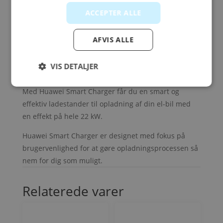
og har indbygget beskyttelse mod spændingsudsving
ACCEPTER ALLE
og strømsvigt.
Optimal udnyttelse af solenergi
AFVIS ALLE
Kan integreres med Huawei invertere, så du kan
oplade din bil med overskydende solcellestrøm eller
VIS DETALJER
kombinere med strøm fra nettet efter behov.
Med Huawei Smart Charger får du en smart og
effektiv ladestander til opladning af din el-bil med
en effekt på hele 22 kW.
Huawei Smart Charger er designet med fokus på
brugervenlighed for at gøre opladningsprocessen så
nem for dig som muligt.
Relaterede varer