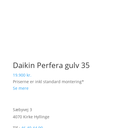
Daikin Perfera gulv 35
19.900
kr.
Priserne er inkl standard montering*
Se mere
Stenbæk Andersen El-Center
Sæbyvej 3
4070 Kirke Hyllinge
Tlf.:
46 40 44 90