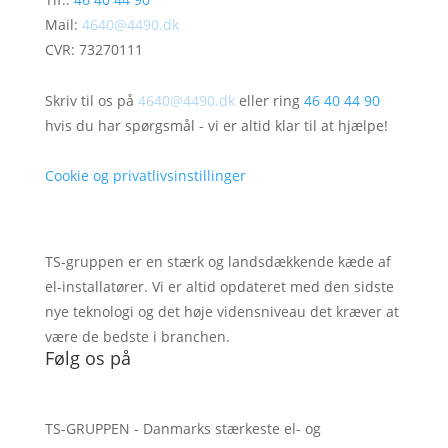
Mail:
4640@4490.dk
CVR: 73270111
Har du brug for hjælp?
Skriv til os på
4640@4490.dk
eller ring
46 40 44 90
hvis du har spørgsmål - vi er altid klar til at hjælpe!
Cookie og privatlivsinstillinger
TS-gruppen er en stærk og landsdækkende kæde af
el-installatører. Vi er altid opdateret med den sidste
nye teknologi og det høje vidensniveau det kræver at
være de bedste i branchen.
Følg os på
TS-GRUPPEN - Danmarks stærkeste el- og