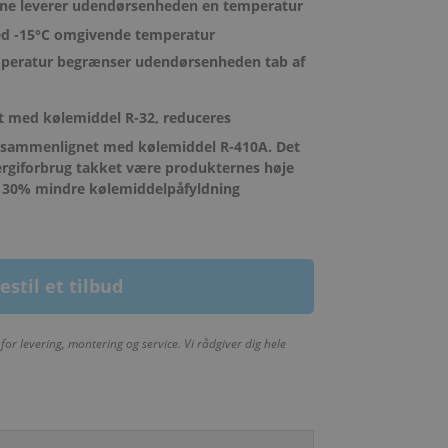
ne leverer udendørsenheden en temperatur
ed -15°C omgivende temperatur
peratur begrænser udendørsenheden tab af
t med kølemiddel R-32, reduceres
 sammenlignet med kølemiddel R-410A. Det
energiforbrug takket være produkternes høje
ar 30% mindre kølemiddelpåfyldning
estil et tilbud
for levering, montering og service. Vi rådgiver dig hele