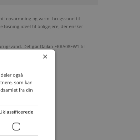
abil opvarmning og varmt brugsvand til
øsning ideel til boligejere, der ønsker
rugsvand. Det gør Daikin ERRA08EW1 til
fort.
×
i deler også
rtnere, som kan
dsamlet fra din
Uklassificerede