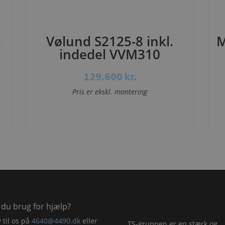
.
Vølund S2125-8 inkl.
M
indedel VVM310
129.600
kr.
Pris er ekskl. montering
Se mere
 du brug for hjælp?
v til os på
4640@4490.dk
eller
TS-gruppen er en stærk og