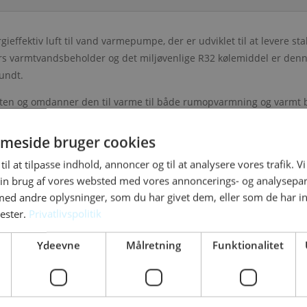
ffektiv luft til vand varmepumpe, der er udviklet til at levere st
 varmtvandsbeholder og det miljøvenlige R32 kølemiddel er denne l
rundt.
en og omdanner den til varme til både rumopvarmning og varmt b
varmeudgifterne uden at gå på kompromis med driftssikkerhed og kom
meside bruger cookies
uft til vand varmepumpe
til at tilpasse indhold, annoncer og til at analysere vores trafik. V
armning
in brug af vores websted med vores annoncerings- og analysepa
older
d andre oplysninger, som du har givet dem, eller som de har in
del
nester.
Privatlivspolitik
 af eksisterende varmesystem
orbrug
Ydeevne
Målretning
Funktionalitet