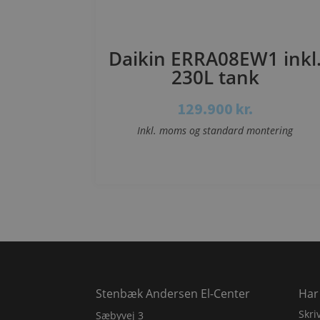
Daikin ERRA08EW1 inkl
230L tank
129.900
kr.
Inkl. moms og standard montering
Se mere
Stenbæk Andersen El-Center
Har
Skri
Sæbyvej 3