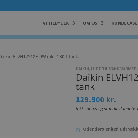
VI TILBYDER
OM OS
KUNDECASE
Daikin ELVH12S18E-9W inkl. 230 L tank
,
DAIKIN
LUFT TIL VAND VARME
Daikin ELVH12
tank
129.900
kr.
Inkl. moms og standard monter
Udendørs enhed udtrækker