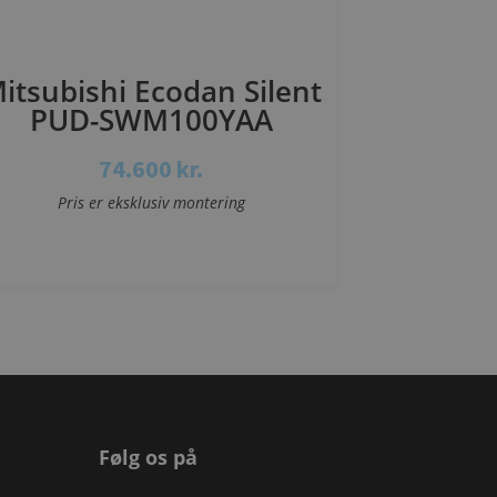
itsubishi Ecodan Silent
PUD-SWM100YAA
74.600
kr.
Pris er eksklusiv montering
Se mere
Følg os på