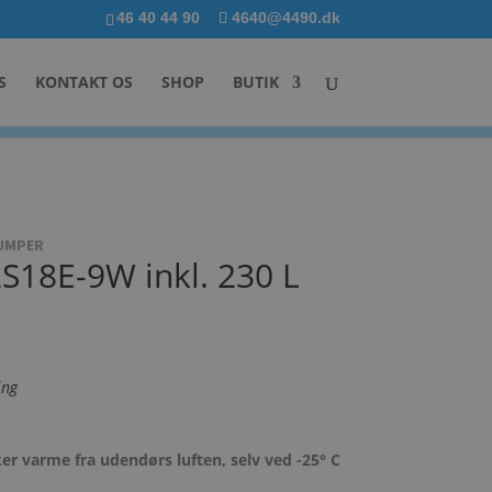
46 40 44 90
4640@4490.dk
S
KONTAKT OS
SHOP
BUTIK
PUMPER
S18E-9W inkl. 230 L
ing
 varme fra udendørs luften, selv ved -25° C