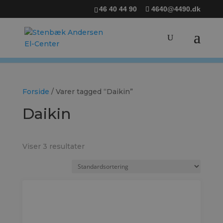
46 40 44 90
4640@4490.dk
Forside
/ Varer tagged “Daikin”
Daikin
Viser 3 resultater