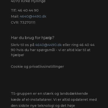
4070 Kirke Hyllinge
Tlf.:
46 40 44 90
Mail:
4640@4490.dk
CVR: 73270111
Har du brug for hjælp?
Skriv til os på
4640@4490.dk
eller ring
46 40 44
90
hvis du har spørgsmål - vi er altid klar til at
hjælpe!
Cookie og privatlivsinstillinger
TS-gruppen er en stærk og landsdækkende
kæde af el-installatører. Vi er altid opdateret med
den sidste nye teknologi og det høje