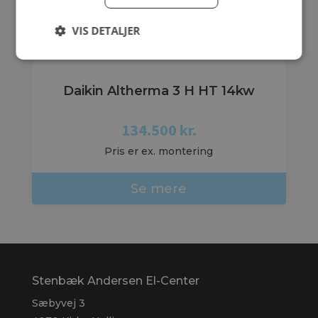
VIS DETALJER
Daikin Altherma 3 H HT 14kw
134.500
kr.
Pris er ex. montering
Se mere
Stenbæk Andersen El-Center
Sæbyvej 3