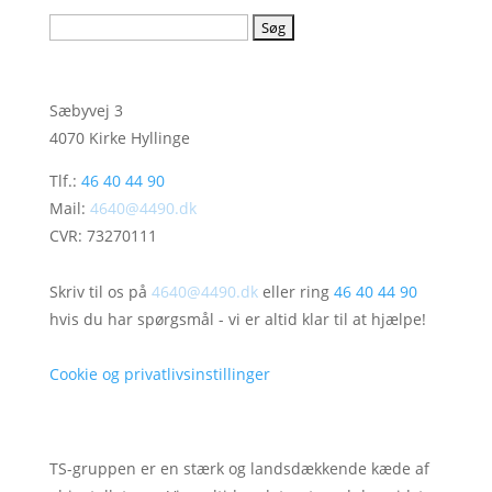
Søg
efter:
Stenbæk Andersen El-Center
Sæbyvej 3
4070 Kirke Hyllinge
Tlf.:
46 40 44 90
Mail:
4640@4490.dk
CVR: 73270111
Har du brug for hjælp?
Skriv til os på
4640@4490.dk
eller ring
46 40 44 90
hvis du har spørgsmål - vi er altid klar til at hjælpe!
Cookie og privatlivsinstillinger
TS-gruppen er en stærk og landsdækkende kæde af