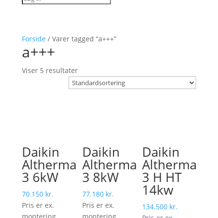
Forside
/ Varer tagged “a+++”
a+++
Viser 5 resultater
Daikin
Daikin
Daikin
Altherma
Altherma
Altherma
3 6kW
3 8kW
3 H HT
14kw
70.150
kr.
77.180
kr.
Pris er ex.
Pris er ex.
134.500
kr.
montering
montering
Pris er ex.